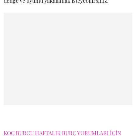
denge ve uyumu yakalamak isteyebilirsiniz.
KOÇ BURCU HAFTALIK BURÇ YORUMLARI İÇİN