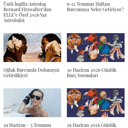
Ünlü İngiliz Astrolog
6-12 Temmuz Haftası
Bernard Fitzwalter’dan
Burcunuza Neler Getiriyor?
ELLE’e Özel 2026 Yaz
Astrolojisi
Oğlak Burcunda Dolunayın
30 Haziran 2026 Günlük
Getirdikleri
Burç Yorumları
29 Haziran – 5 Temmuz
29 Haziran 2026 Günlük