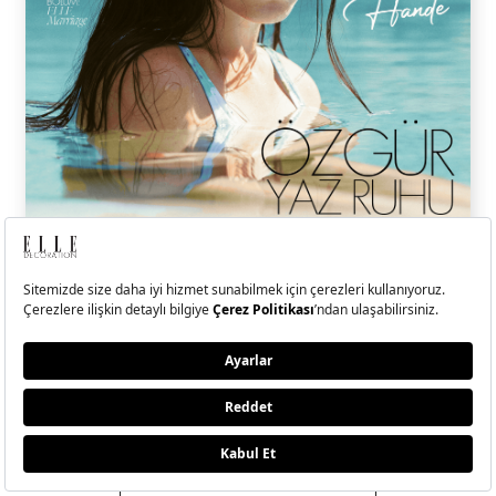
ELLE Temmuz-Ağustos
2026 Sayısı Çıktı!
Hande Erçel ile kendi kıyısında, kendi dengesini bulan, sadeliğin
ritminde ilerleyen bir yolculuğa çıktık.