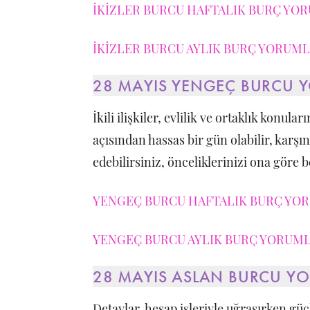
İKİZLER BURCU HAFTALIK BURÇ YOR
İKİZLER BURCU AYLIK BURÇ YORUMLA
28 MAYIS YENGEÇ BURCU 
İkili ilişkiler, evlilik ve ortaklık konula
açısından hassas bir gün olabilir, karş
edebilirsiniz, önceliklerinizi ona göre be
YENGEÇ BURCU HAFTALIK BURÇ YORU
YENGEÇ BURCU AYLIK BURÇ YORUMLA
28 MAYIS ASLAN BURCU Y
Detaylar, hesap işleriyle uğraşırken gü