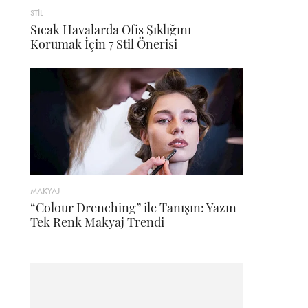
STİL
Sıcak Havalarda Ofis Şıklığını
Korumak İçin 7 Stil Önerisi
MAKYAJ
“Colour Drenching” ile Tanışın: Yazın
Tek Renk Makyaj Trendi