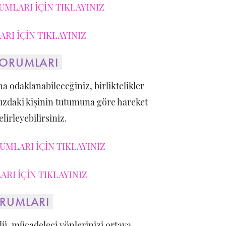
UMLARI İÇİN TIKLAYINIZ
RI İÇİN TIKLAYINIZ
YORUMLARI
rına odaklanabileceğiniz, birliktelikler
ınızdaki kişinin tutumuna göre hareket
lirleyebilirsiniz.
MLARI İÇİN TIKLAYINIZ
RI İÇİN TIKLAYINIZ
ORUMLARI
çlü, mücadeleci yönlerinizi ortaya