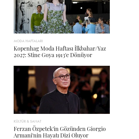
MODA HAFTALARI
Kopenhag Moda Haftası İlkbahar/Yaz
2027: Stine Goya 1913'e Dönüyor
KÜLTÜR & SANAT
Ferzan Özpetek'in Gözünden Giorgio
Armani'nin Hayatı Dizi Oluyor