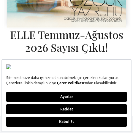
ELLE Temmuz-Ağustos
2026 Sayısı Çıktı!
Hande Erçel ile kendi kıyısında, kendi dengesini bulan, sadeliğin
ritminde ilerleyen bir yolculuğa çıktık.
BU SAYIDA NELER VAR?
E-Bülten Aboneliği