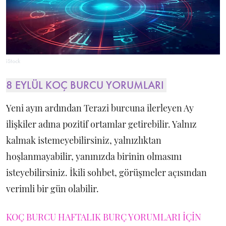
iStock
8 EYLÜL KOÇ BURCU YORUMLARI
Yeni ayın ardından Terazi burcuna ilerleyen Ay
ilişkiler adına pozitif ortamlar getirebilir. Yalnız
kalmak istemeyebilirsiniz, yalnızlıktan
hoşlanmayabilir, yanınızda birinin olmasını
isteyebilirsiniz. İkili sohbet, görüşmeler açısından
verimli bir gün olabilir.
KOÇ BURCU HAFTALIK BURÇ YORUMLARI İÇİN