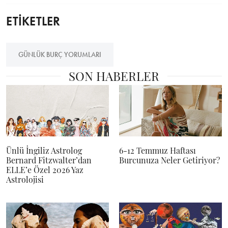
ETİKETLER
GÜNLÜK BURÇ YORUMLARI
SON HABERLER
Ünlü İngiliz Astrolog
6-12 Temmuz Haftası
Bernard Fitzwalter’dan
Burcunuza Neler Getiriyor?
ELLE’e Özel 2026 Yaz
Astrolojisi